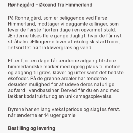
Rønhøjgård – Økoand fra Himmerland
På Rønhøjgård, som er beliggende ved Farsø i
Himmerland, modtager vi daggamle ællinger, som
lever de første fjorten dage i en opvarmet stald.
Ænderne tilses flere gange dagligt, hvor de får nyt
stråhalm. Ællingerne lever af økologisk startfoder,
fintsnittet hø fra kløvergræs og vand.
Efter fjorten dage får ænderne adgang til store
himmerlandske marker med rigelig plads til motion
og adgang til græs, kløver og urter samt det bedste
økofoder. På de grønne arealer har ænderne
desuden mulighed for at udøve deres naturlige
adfærd i vandbassiner. Derved får du en and med
lækker kødstruktur og en unik smagsoplevelse.
Dyrene har en lang vækstperiode og slagtes først,
når ænderne er 14 uger gamle.
Bestilling og levering