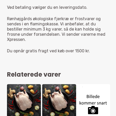
Ingen varer i kurven.
Ved betaling vælger du en leveringsdato.
Go To Shop
Rønhøjgårds økologiske fjerkræ er frostvarer og
sendes i en flamingokasse. Vi anbefaler, at du
bestiller minimum 3 kg varer, så de kan holde sig
frosne under forsendelsen. Vi sender varerne med
Xpressen.
Du opnår gratis fragt ved køb over 1500 kr.
Relaterede varer