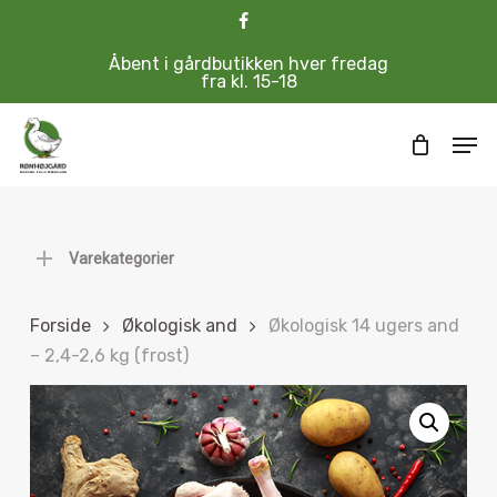
Skip
Menu
facebook
to
Cart
Close
main
Åbent i gårdbutikken hver fredag
Cart
content
fra kl. 15-18
Men
Varekategorier
Forside
Økologisk and
Økologisk 14 ugers and
– 2,4-2,6 kg (frost)