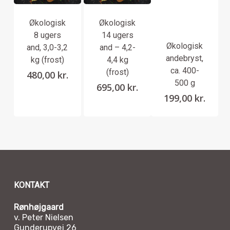
Økologisk
Økologisk
8 ugers
14 ugers
Økologisk
and, 3,0-3,2
and – 4,2-
andebryst,
kg (frost)
4,4 kg
ca. 400-
(frost)
480,00
kr.
500 g
695,00
kr.
199,00
kr.
KONTAKT
Rønhøjgaard
v. Peter Nielsen
Gunderupvej 26