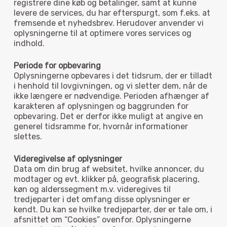
registrere dine køb og betalinger, samt at kunne
levere de services, du har efterspurgt, som f.eks. at
fremsende et nyhedsbrev. Herudover anvender vi
oplysningerne til at optimere vores services og
indhold.
Periode for opbevaring
Oplysningerne opbevares i det tidsrum, der er tilladt
i henhold til lovgivningen, og vi sletter dem, når de
ikke længere er nødvendige. Perioden afhænger af
karakteren af oplysningen og baggrunden for
opbevaring. Det er derfor ikke muligt at angive en
generel tidsramme for, hvornår informationer
slettes.
Ingen varer i kurven.
Videregivelse af oplysninger
Data om din brug af websitet, hvilke annoncer, du
modtager og evt. klikker på, geografisk placering,
Go To Shop
køn og alderssegment m.v. videregives til
tredjeparter i det omfang disse oplysninger er
kendt. Du kan se hvilke tredjeparter, der er tale om, i
afsnittet om “Cookies” ovenfor. Oplysningerne