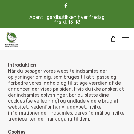
Skip
Menu
facebook
to
Cart
Close
main
Åbent i gårdbutikken hver fredag
Cart
content
fra kl. 15-18
Men
Introduktion
Når du besøger vores website indsamles der
oplysninger om dig, som bruges til at tilpasse og
forbedre vores indhold og til at øge værdien af de
annoncer, der vises på siden. Hvis du ikke ønsker, at
der indsamles oplysninger, bør du slette dine
cookies (se vejledning) og undlade videre brug af
websitet. Nedenfor har vi uddybet, hvilke
informationer der indsamles, deres formål og hvilke
tredjeparter, der har adgang til dem.
Cookies