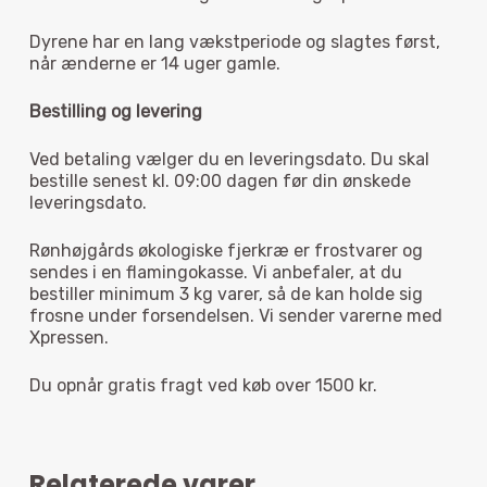
Ingen varer i kurven.
Dyrene har en lang vækstperiode og slagtes først,
når ænderne er 14 uger gamle.
Go To Shop
Bestilling og levering
Ved betaling vælger du en leveringsdato. Du skal
bestille senest kl. 09:00 dagen før din ønskede
leveringsdato.
Rønhøjgårds økologiske fjerkræ er frostvarer og
sendes i en flamingokasse. Vi anbefaler, at du
bestiller minimum 3 kg varer, så de kan holde sig
frosne under forsendelsen. Vi sender varerne med
Xpressen.
Du opnår gratis fragt ved køb over 1500 kr.
Relaterede varer