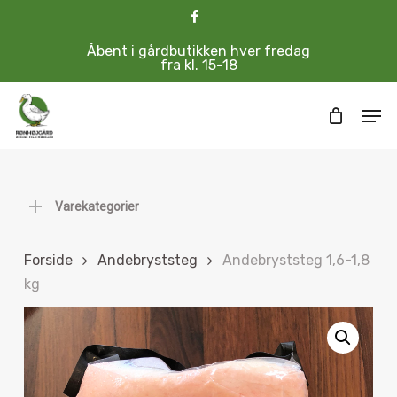
Skip
Menu
facebook
to
Cart
Close
main
Åbent i gårdbutikken hver fredag
Cart
content
fra kl. 15-18
Men
Varekategorier
Forside
Andebryststeg
Andebryststeg 1,6-1,8
kg