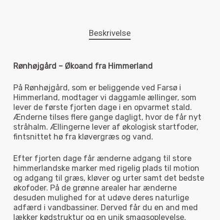
Beskrivelse
Rønhøjgård – Økoand fra Himmerland
På Rønhøjgård, som er beliggende ved Farsø i
Himmerland, modtager vi daggamle ællinger, som
lever de første fjorten dage i en opvarmet stald.
Ænderne tilses flere gange dagligt, hvor de får nyt
stråhalm. Ællingerne lever af økologisk startfoder,
fintsnittet hø fra kløvergræs og vand.
Efter fjorten dage får ænderne adgang til store
himmerlandske marker med rigelig plads til motion
og adgang til græs, kløver og urter samt det bedste
økofoder. På de grønne arealer har ænderne
desuden mulighed for at udøve deres naturlige
adfærd i vandbassiner. Derved får du en and med
lækker kødstruktur og en unik smagsoplevelse.